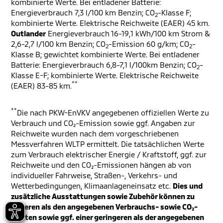
kombinierte Werte. Bei entladener Batterie:
Energieverbrauch 7,3 l/100 km Benzin; CO
-Klasse F;
2
kombinierte Werte. Elektrische Reichweite (EAER) 45 km.
Outlander
Energieverbrauch 16-19,1 kWh/100 km Strom &
2,6-2,7 l/100 km Benzin; CO
-Emission 60 g/km; CO
-
2
2
Klasse B; gewichtet kombinierte Werte. Bei entladener
Batterie: Energieverbrauch 6,8-7,1 l/100km Benzin; CO
-
2
Klasse E-F; kombinierte Werte. Elektrische Reichweite
**
(EAER) 83-85 km.
**
Die nach PKW-EnVKV angegebenen offiziellen Werte zu
Verbrauch und CO₂-Emission sowie ggf. Angaben zur
Reichweite wurden nach dem vorgeschriebenen
Messverfahren WLTP ermittelt. Die tatsächlichen Werte
zum Verbrauch elektrischer Energie / Kraftstoff, ggf. zur
Reichweite und den CO₂-Emissionen hängen ab von
individueller Fahrweise, Straßen-, Verkehrs- und
Wetterbedingungen, Klimaanlageneinsatz etc.
Dies und
zusätzliche Ausstattungen sowie Zubehör können zu
höheren als den angegebenen Verbrauchs- sowie CO₂-
Werten sowie ggf. einer geringeren als der angegebenen