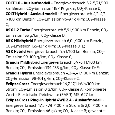
COLT 1.0 - Auslaufmodell -
Energieverbrauch 5,2-5,3 l/100
km Benzin; CO
-Emission 118-119 g/km; CO
-Klasse D;
2
2
COLT Hybrid - Auslaufmodell -
Energieverbrauch 4,2-4,3
l/100 km Benzin; CO
-Emission 96-97 g/km; CO
-Klasse
2
2
C;
ASX 1.2 Turbo
Energieverbrauch 5,9 l/100 km Benzin; CO
-
2
Emission 133 g/km; CO
-Klasse D;
2
ASX Mildhybrid
Energieverbrauch 6,0 l/100 km Benzin;
CO
-Emission 135-137 g/km; CO
-Klasse D-E;
2
2
ASX Hybrid
Energieverbrauch 4,4 l/100 km Benzin; CO
-
2
Emission 99-100 g/km; CO
-Klasse C;
2
Grandis Mildhybrid
Energieverbrauch 5,9-6,1 l/100 km
Benzin; CO
-Emission 134-138 g/km; CO
-Klasse D-E;
2
2
Grandis Hybrid
Energieverbrauch 4,3-4,4 l/100 km Benzin;
CO
-Emission 98-101 g/km; CO
-Klasse C;
2
2
Eclipse Cross
Energieverbrauch 16,7-17,1 kWh/100 km
Strom; CO
-Emission 0 g/km; CO
-Klasse A; kombinierte
2
2
Werte. Elektrische Reichweite (EAER) 615-627 km.
Eclipse Cross Plug-in Hybrid 4WD 2.4 - Auslaufmodell
-
Energieverbrauch 17,5 kWh/100 km Strom & 2,0 l/100 km
Benzin; CO
-Emission 46 g/km; CO
-Klasse B; gewichtet
2
2